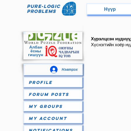
Pure-Logic
Нүүр
Problems
Хүрэлцсэн нүднүү
Хүснэгтийн хоёр нү
Албан
ёсны
гишүүн
Нэвтрэх
Profile
Forum Posts
My Groups
My Account
Notifications