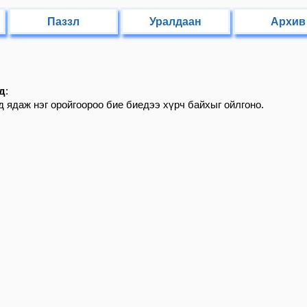
Паззл
Уралдаан
Архив
д
:
д ядаж нэг оройгоороо бие биедээ хүрч байхыг ойлгоно.