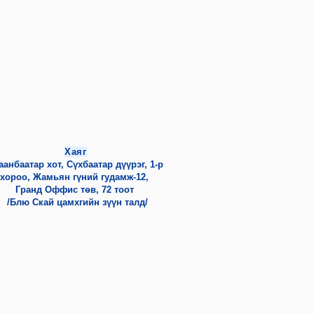
Хаяг
аанбаатар хот,
Сүхбаатар дүүрэг, 1-р
хороо,
Жамьян гүний гудамж-12,
Гранд Оффис төв, 72 тоот
/Блю Скай цамхгийн зүүн талд/