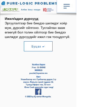
Pure-Logic Problems
Албан ёсны гишүүн
Ижил/адил дүрсүүд
:
Эргүүлэлтээр бие биедээ шилждэг хоёр
муж, дүрсийг ойлгоно. Тусгайлан зааж
өгөөгүй бол толин ойлтоор бие биедээ
шилждэг дүрсүүдийг ижил гэж тооцдоггүй.
Буцах
Холбоо барих
Утас:
11-324342
90099515
puzzle@iqcenter.mn
Хаяг
Улаанбаатар хот,
Сүхбаатар дүүрэг, 1-р
хороо,
Жамьян гүний гудамж-12,
Гранд Оффис төв, 72 тоот
/Блю Скай цамхгийн зүүн талд/
© 2022 by IQ center Mongolia.