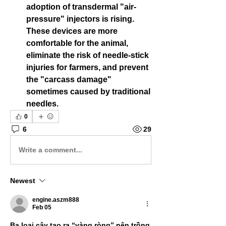
adoption of transdermal "air-
pressure" injectors is rising. 
These devices are more 
comfortable for the animal, 
eliminate the risk of needle-stick 
injuries for farmers, and prevent 
the "carcass damage" 
sometimes caused by traditional 
needles.
0
6
29
Write a comment...
Newest
engine.aszm888
Feb 05
Ba loại cây tạo ra “vàng ròng” nên trồng 