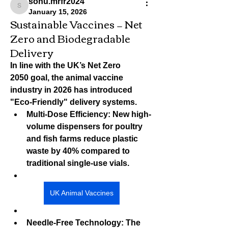
sonu.mrfr2024
sonu.mrfr2024
January 15, 2026
Sustainable Vaccines — Net
Zero and Biodegradable
Delivery
In line with the UK’s 
Net Zero 
2050
 goal, the animal vaccine 
industry in 2026 has introduced 
"Eco-Friendly" delivery systems.
Multi-Dose Efficiency:
 New high-
volume dispensers for poultry 
and fish farms reduce plastic 
waste by 40% compared to 
traditional single-use vials.
UK Animal Vaccines
Needle-Free Technology:
 The 