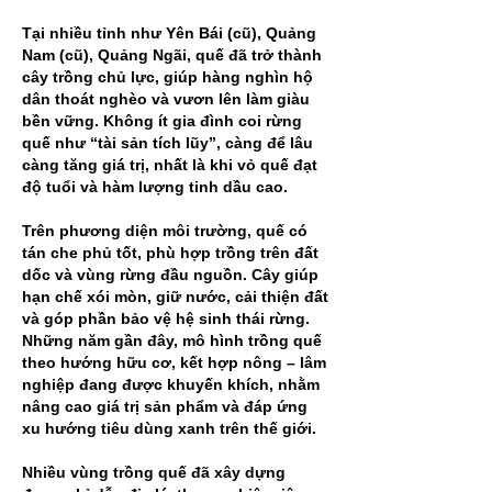
Tại nhiều tỉnh như Yên Bái (cũ), Quảng 
Nam (cũ), Quảng Ngãi, quế đã trở thành 
cây trồng chủ lực, giúp hàng nghìn hộ 
dân thoát nghèo và vươn lên làm giàu 
bền vững. Không ít gia đình coi rừng 
quế như “tài sản tích lũy”, càng để lâu 
càng tăng giá trị, nhất là khi vỏ quế đạt 
độ tuổi và hàm lượng tinh dầu cao.
Trên phương diện môi trường, quế có 
tán che phủ tốt, phù hợp trồng trên đất 
dốc và vùng rừng đầu nguồn. Cây giúp 
hạn chế xói mòn, giữ nước, cải thiện đất 
và góp phần bảo vệ hệ sinh thái rừng. 
Những năm gần đây, mô hình trồng quế 
theo hướng hữu cơ, kết hợp nông – lâm 
nghiệp đang được khuyến khích, nhằm 
nâng cao giá trị sản phẩm và đáp ứng 
xu hướng tiêu dùng xanh trên thế giới.
Nhiều vùng trồng quế đã xây dựng 