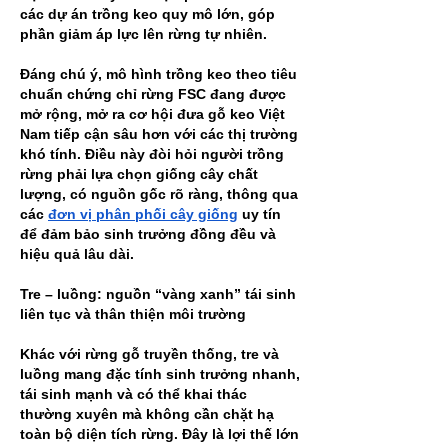
các dự án trồng keo quy mô lớn, góp 
phần giảm áp lực lên rừng tự nhiên.
Đáng chú ý, mô hình trồng keo theo tiêu 
chuẩn chứng chỉ rừng FSC đang được 
mở rộng, mở ra cơ hội đưa gỗ keo Việt 
Nam tiếp cận sâu hơn với các thị trường 
khó tính. Điều này đòi hỏi người trồng 
rừng phải lựa chọn giống cây chất 
lượng, có nguồn gốc rõ ràng, thông qua 
các 
đơn vị phân phối cây giống
 uy tín 
để đảm bảo sinh trưởng đồng đều và 
hiệu quả lâu dài.
Tre – luồng: nguồn “vàng xanh” tái sinh 
liên tục và thân thiện môi trường
Khác với rừng gỗ truyền thống, tre và 
luồng mang đặc tính sinh trưởng nhanh, 
tái sinh mạnh và có thể khai thác 
thường xuyên mà không cần chặt hạ 
toàn bộ diện tích rừng. Đây là lợi thế lớn 