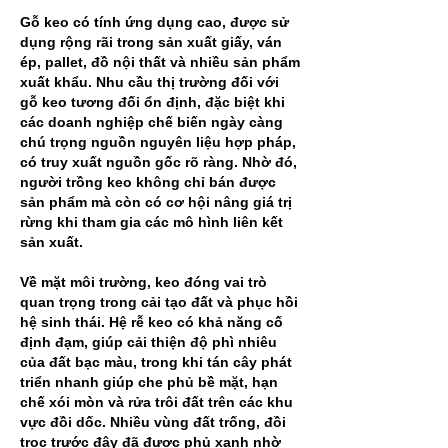
Gỗ keo có tính ứng dụng cao, được sử 
dụng rộng rãi trong sản xuất giấy, ván 
ép, pallet, đồ nội thất và nhiều sản phẩm 
xuất khẩu. Nhu cầu thị trường đối với 
gỗ keo tương đối ổn định, đặc biệt khi 
các doanh nghiệp chế biến ngày càng 
chú trọng nguồn nguyên liệu hợp pháp, 
có truy xuất nguồn gốc rõ ràng. Nhờ đó, 
người trồng keo không chỉ bán được 
sản phẩm mà còn có cơ hội nâng giá trị 
rừng khi tham gia các mô hình liên kết 
sản xuất.
Về mặt môi trường, keo đóng vai trò 
quan trọng trong cải tạo đất và phục hồi 
hệ sinh thái. Hệ rễ keo có khả năng cố 
định đạm, giúp cải thiện độ phì nhiêu 
của đất bạc màu, trong khi tán cây phát 
triển nhanh giúp che phủ bề mặt, hạn 
chế xói mòn và rửa trôi đất trên các khu 
vực đồi dốc. Nhiều vùng đất trống, đồi 
trọc trước đây đã được phủ xanh nhờ 