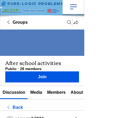
Pure-Logic Problems
Албан ёсны гишүүн
Groups
After school activities
Public
·
28 members
Join
Discussion
Media
Members
About
Back