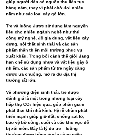
giúp người dân có nguồn thu liên tục 
hàng năm, thay vì phải chờ đợi nhiều 
năm như các loại cây gỗ lớn.
Tre và luồng được sử dụng làm nguyên 
liệu cho nhiều ngành nghề như thủ 
công mỹ nghệ, đồ gia dụng, vật liệu xây 
dựng, nội thất sinh thái và các sản 
phẩm thân thiện môi trường phục vụ 
xuất khẩu. Trong bối cảnh thế giới đang 
hạn chế sử dụng nhựa và vật liệu gây ô 
nhiễm, các sản phẩm từ tre ngày càng 
được ưa chuộng, mở ra dư địa thị 
trường rất lớn.
Về phương diện sinh thái, tre được 
đánh giá là một trong những loại cây 
hấp thụ CO₂ hiệu quả, góp phần giảm 
phát thải khí nhà kính. Hệ rễ chùm phát 
triển mạnh giúp giữ đất, chống sạt lở, 
bảo vệ bờ sông, suối và các khu vực dễ 
bị xói mòn. Đây là lý do tre – luồng 
thường được trồng ở các vùng miền 