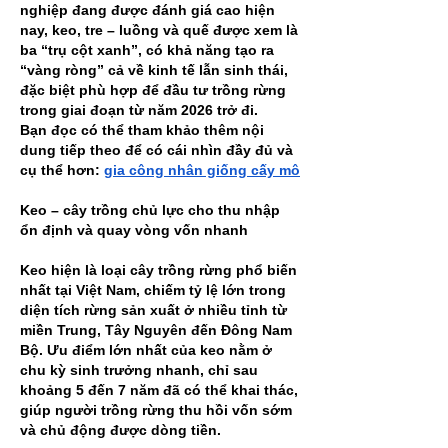
nghiệp đang được đánh giá cao hiện 
nay, keo, tre – luồng và quế được xem là 
ba “trụ cột xanh”, có khả năng tạo ra 
“vàng ròng” cả về kinh tế lẫn sinh thái, 
đặc biệt phù hợp để đầu tư trồng rừng 
trong giai đoạn từ năm 2026 trở đi.
Bạn đọc có thể tham khảo thêm nội 
dung tiếp theo để có cái nhìn đầy đủ và 
cụ thể hơn: 
gia công nhân giống cấy mô
Keo – cây trồng chủ lực cho thu nhập 
ổn định và quay vòng vốn nhanh
Keo hiện là loại cây trồng rừng phổ biến 
nhất tại Việt Nam, chiếm tỷ lệ lớn trong 
diện tích rừng sản xuất ở nhiều tỉnh từ 
miền Trung, Tây Nguyên đến Đông Nam 
Bộ. Ưu điểm lớn nhất của keo nằm ở 
chu kỳ sinh trưởng nhanh, chỉ sau 
khoảng 5 đến 7 năm đã có thể khai thác, 
giúp người trồng rừng thu hồi vốn sớm 
và chủ động được dòng tiền.