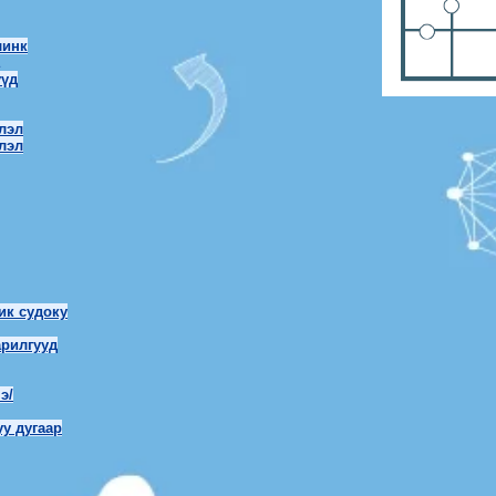
линк
үүд
лэл
лэл
ик судоку
арилгууд
э/
у дугаар