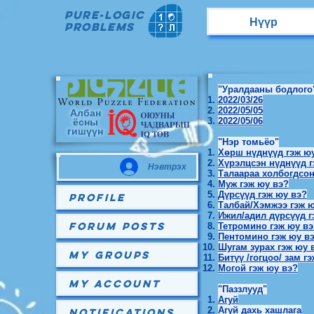
Pure-Logic
Нүүр
Problems
"Уралдааны бодлого
2022/03/26
Албан
2022/05/05
ёсны
2022/05/06
гишүүн
"Нэр томьёо"
Хөрш нүднүүд гэж ю
Хүрэлцсэн нүднүүд г
Нэвтрэх
Талаараа холбогдсо
Муж гэж юу вэ?
Дүрсүүд гэж юу вэ?
Profile
Талбай/Хэмжээ гэж ю
Ижил/адил дүрсүүд г
Forum Posts
Тетромино гэж юу вэ
Пентомино гэж юу в
Шугам зурах гэж юу 
My Groups
Битүү /гогцоо/ зам г
Могой гэж юу вэ?
My Account
"Паззлууд"
Агуй
Агуй дахь хашлага
Notifications