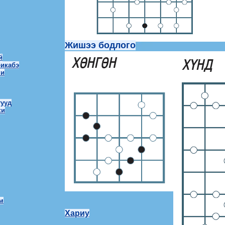
Жишээ бодлого
й
рикабэ
ки
тууд
ки
м
Хариу