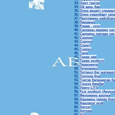
Одот тэнгэр
Ой дахь бар
Олон өнцөгт слидер
Олон хувилбарт тапа
Пентомино нийлбэр
Пирамид
Радар - үүлс
Салхины дөрвөн чиг
Салхины зургаан чиг
Слалом
Соронз
Сприт
Судоку
Тапа
Тахир зам
Тахир холболт
Термометр
Тетромино
Тогтмол бус математ
Тоогоор буд
Тэнгэр баганадсан б
Тэсрэх бөмбөг
Урвуу LITS
Үсэг холболт /Арүкон
Филомино кропки
Хашааны гаднах буру
Хашлагат агуй
Хигээс
Хитори
ХО