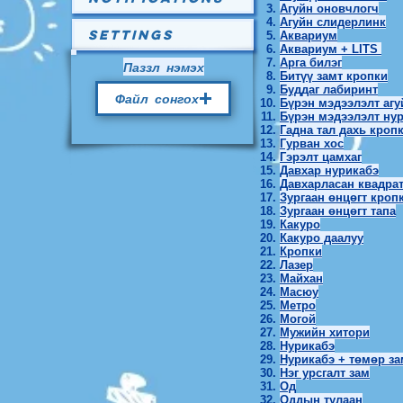
Агуйн оновчлогч
Агуйн слидерлинк
Settings
Аквариум
Аквариум + LITS
Арга билэг
Паззл нэмэх
Битүү замт кропки
Буддаг лабиринт
Файл сонгох
Бүрэн мэдээлэлт агу
Бүрэн мэдээлэлт ну
Гадна тал дахь кроп
Гурван хос
Гэрэлт цамхаг
Давхар нурикабэ
Давхарласан квадра
Зургаан өнцөгт кроп
Зургаан өнцөгт тапа
Какуро
Какуро даалуу
Кропки
Лазер
Майхан
Масюу
Метро
Могой
Мужийн хитори
Нурикабэ
Нурикабэ + төмөр за
Нэг урсгалт зам
Од
Оддын тулаан