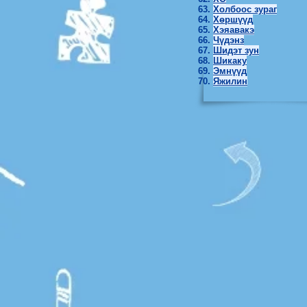
Холбоос зураг
Хөршүүд
Хэяавакэ
Чүдэнз
Шидэт зун
Шикаку
Эмнүүд
Яжилин