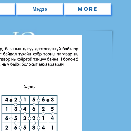
Мэдээ
More