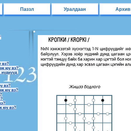
Паззл
Уралдаан
Архив
"
у вэ?
эж юу вэ?
н нүднүүд
у вэ?
эж юу вэ?
?
э?
вэ?
эж юу вэ?