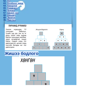
ХО
Холбоос зураг
Хөршүүд
Хэяавакэ
Чүдэнз
Шидэт зун
Шикаку
Эмнүүд
Яжилин
Жишээ бодлого