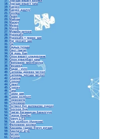
Зургаан өнцөгт кропки
Зургаан өнцөгт тапа
Какуро
Какуро даалуу
Кропки
Лазер
Майхан
Масюу
Метро
Могой
Мужийн хитори
Нурикабэ
Нурикабэ + төмөр зам
Нэг урсгалт зам
Од
Оддын тулаан
Одот тэнгэр
Ой дахь бар
Олон өнцөгт слидерлинк
Олон хувилбарт тапа
Пентомино нийлбэрүүд
Пирамид
Радар - үүлс
Салхины дөрвөн чиглэл
Салхины зургаан чиглэл
Слалом
Соронз
Сприт
Судоку
Тапа
Тахир зам
Тахир холболт
Термометр
Тетромино
Тогтмол бус математик судоку
Тоогоор буд
Тэнгэр баганадсан барилгууд
Тэсрэх бөмбөг
Урвуу LITS
Үсэг холболт /Арүконэ/
Филомино кропки
Хашааны гаднах буруу дугаар
Хашлагат агуй
Хигээс
Хитори