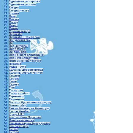
Зургаан өнцөгт кропки
Зургаан өнцөгт тапа
Какуро
Какуро даалуу
Кропки
Лазер
Майхан
Масюу
Метро
Могой
Мужийн хитори
Нурикабэ
Нурикабэ + төмөр зам
Нэг урсгалт зам
Од
Оддын тулаан
Одот тэнгэр
Ой дахь бар
Олон өнцөгт слидерлинк
Олон хувилбарт тапа
Пентомино нийлбэрүүд
Пирамид
Радар - үүлс
Салхины дөрвөн чиглэл
Салхины зургаан чиглэл
Слалом
Соронз
Сприт
Судоку
Тапа
Тахир зам
Тахир холболт
Термометр
Тетромино
Тогтмол бус математик судоку
Тоогоор буд
Тэнгэр баганадсан барилгууд
Тэсрэх бөмбөг
Урвуу LITS
Үсэг холболт /Арүконэ/
Филомино кропки
Хашааны гаднах буруу дугаар
Хашлагат агуй
Хигээс
Хитори