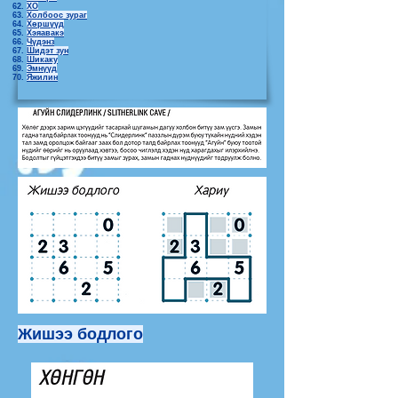
ХО
Холбоос зураг
Хөршүүд
Хэяавакэ
Чүдэнз
Шидэт зун
Шикаку
Эмнүүд
Яжилин
Жишээ бодлого