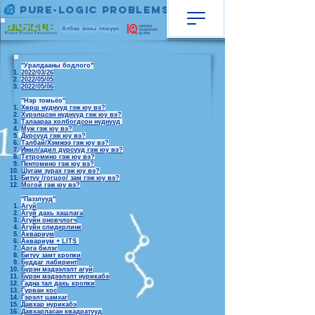
Pure-Logic Problems
Албан ёсны гишүүн
"Уралдааны бодлого"
2022/03/26
2022/05/05
2022/05/06
"Нэр томьёо"
Хөрш нүднүүд гэж юу вэ?
Хүрэлцсэн нүднүүд гэж юу вэ?
Талаараа холбогдсон нүднүүд
Муж гэж юу вэ?
Дүрсүүд гэж юу вэ?
Талбай/Хэмжээ гэж юу вэ?
Ижил/адил дүрсүүд гэж юу вэ?
Тетромино гэж юу вэ?
Пентомино гэж юу вэ?
Шугам зурах гэж юу вэ?
Битүү /гогцоо/ зам гэж юу вэ?
Могой гэж юу вэ?
"Паззлууд"
Агуй
Агуй дахь хашлага
Агуйн оновчлогч
Агуйн слидерлинк
Аквариум
Аквариум + LITS
Арга билэг
Битүү замт кропки
Буддаг лабиринт
Бүрэн мэдээлэлт агуй
Бүрэн мэдээлэлт нурикабэ
Гадна тал дахь кропки
Гурван хос
Гэрэлт цамхаг
Давхар нурикабэ
Давхарласан квадратууд